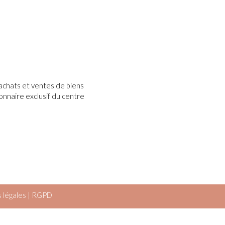
s achats et ventes de biens
onnaire exclusif du centre
 légales
|
RGPD