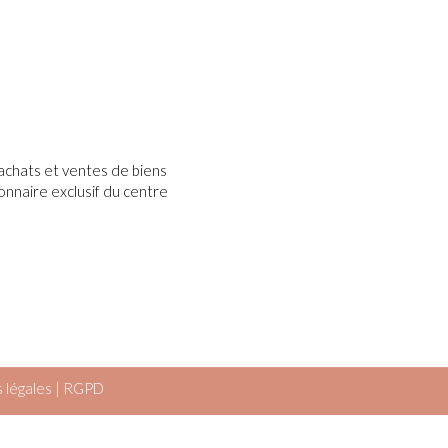
s achats et ventes de biens
onnaire exclusif du centre
 légales
|
RGPD