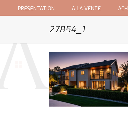
PRÉSENTATION
À LA VENTE
ACH
27854_1