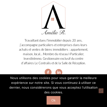
Travaillant dans l'immobilier depuis 20 ans,
j’accompagne particuliers et entreprises dans leurs
achats et ventes de biens immobiliers : appartement,
maison, local… Membre du réseau I-Particulier,
InvestInImmo. Gestionnaire exclusif du centre
d’affaires Le Centralis et de la Salle de Réception.
Nous utilisons des cookies pour vous garantir la meilleure
expérience sur notre site. Si vous continuez à utiliser ce
dernier, nous considérerons que vous acceptez l'utilisation
des cookies.
2019 Amélie Immobilier - Réalisé par
Boostacom
et
Licom
développement
|
Mentions légales
|
RGPD
Ok